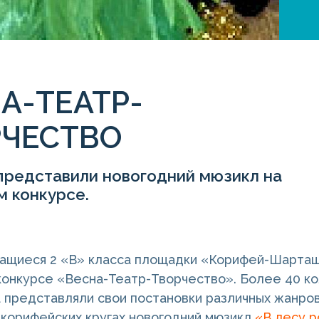
А-ТЕАТР-
РЧЕСТВО
представили новогодний мюзикл на
м конкурсе.
чащиеся 2 «В» класса площадки «Корифей-Шарташ
онкурсе «Весна-Театр-Творчество». Более 40 ко
 представляли свои постановки различных жанров
 корифейских кругах новогодний мюзикл
«В лесу р