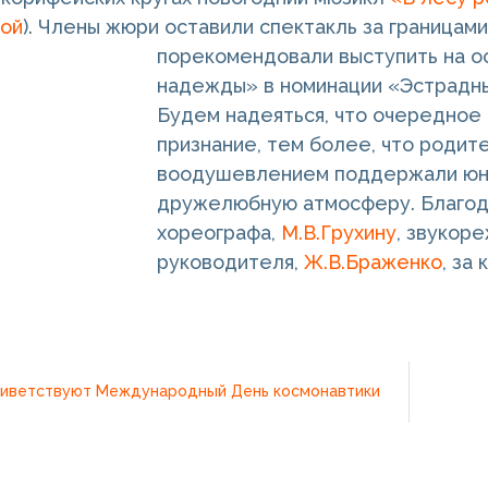
кой
). Члены жюри оставили спектакль за границами
порекомендовали выступить на о
надежды» в номинации «Эстрадн
Будем надеяться, что очередное
признание, тем более, что родит
воодушевлением поддержали юных
дружелюбную атмосферу. Благод
хореографа,
М.В.Грухину
, звукор
руководителя,
Ж.В.Браженко
, за
иветствуют Международный День космонавтики