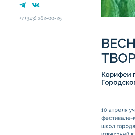
+7 (343) 262-00-25
ВЕСН
ТВО
Корифеи 
Городско
10 апреля у
фестивале-к
школ города
известный в