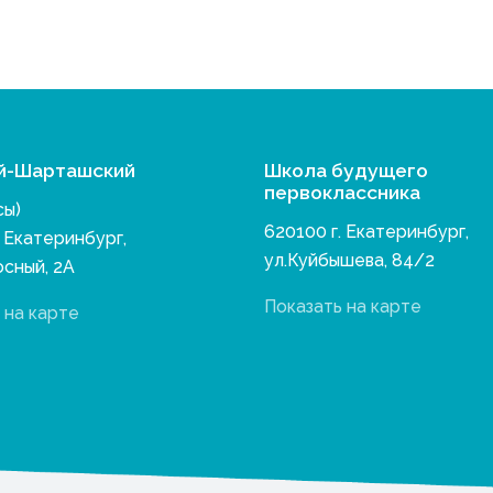
й-Шарташский
Школа будущего
первоклассника
сы)
620100 г. Екатеринбург,
. Екатеринбург,
ул.Куйбышева, 84/2
осный, 2А
Показать на карте
 на карте