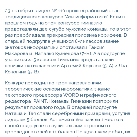
23 октября в лицее № 110 прошел районный этап
традиционного конкурса "Азы информатики". Если в
прошлом году на этом конкурсе гимназию
представляли две сугубо мужские команды, то в этот
раз преобладала прекрасная половина корифеев. В
старшей подгруппе учащихся 6-7 классов звание
знатоков информатики отстаивали Таисия
Макарова и Наталья Кузнецова (7-Б). А в подгруппе
учащихся 4-5 классов Гимназию представляли
новички-пятиклассники Артемий Круглов (5-А) и Яна
Конончик (5-В).
Конкурс проходил по трем направлениям:
теоретические основы информатики, знание
текстового процессора WORD и графического
редактора PAINT. Команды Гимназии повторили
результат прошлого года. В старшей подгруппе
Наташа и Тая стали серебряными призерами, уступив
лидерам 5 баллов. Артемий и Яна заняли 1 место в
своей подгруппе с внушительным отрывом от
преследователей в 11 баллов Поздравляем ребят, их