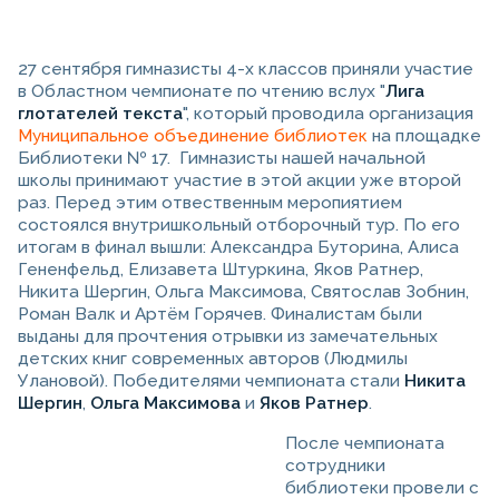
27 сентября гимназисты 4-х классов приняли участие
в Областном чемпионате по чтению вслух "
Лига
глотателей текста
", который проводила организация
Муниципальное объединение библиотек
на площадке
Библиотеки № 17. Гимназисты нашей начальной
школы принимают участие в этой акции уже второй
раз. Перед этим отвественным меропиятием
состоялся внутришкольный отборочный тур. По его
итогам в финал вышли:
Александра Буторина, Алиса
Гененфельд, Елизавета Штуркина, Яков Ратнер,
Никита Шергин, Ольга Максимова, Святослав Зобнин,
Роман Валк и Артём Горячев. Финалистам были
выданы для прочтения отрывки из замечательных
детских книг современных авторов (Людмилы
Улановой). Победителями чемпионата стали
Никита
Шергин
,
Ольга Максимова
и
Яков Ратнер
.
После чемпионата
сотрудники
библиотеки провели с