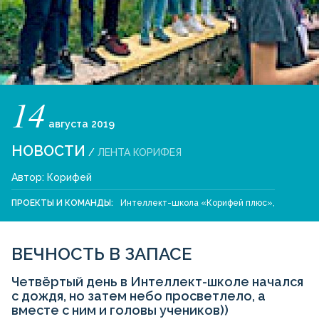
14
августа
2019
НОВОСТИ
/
ЛЕНТА КОРИФЕЯ
Автор:
Корифей
ПРОЕКТЫ И КОМАНДЫ:
Интеллект-школа «Корифей плюс»
,
ВЕЧНОСТЬ В ЗАПАСЕ
Четвёртый день в Интеллект-школе начался
с дождя, но затем небо просветлело, а
вместе с ним и головы учеников))