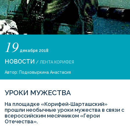
19
декабря
2018
НОВОСТИ
/
ЛЕНТА КОРИФЕЯ
Автор:
Подковыркина Анастасия
УРОКИ МУЖЕСТВА
На площадке «Корифей-Шарташский»
прошли необычные уроки мужества в связи с
всероссийским месячником «Герои
Отечества».