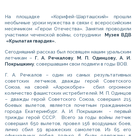
На площадке «Корифей-Шарташский» прошли
необычные уроки мужества в связи с всероссийским
месячником «Герои Отечества». Занятия проводили
участники чеченской войны, сотрудники
Музея ВДВ
«Крылатая гвардия».
Сегодняшний рассказ был посвящен нашим уральским
летчикам –
Г. А. Речкалову
,
М. П. Одинцову,
А. И.
Покрышкину
, совершавшим свои подвиги в годы ВОВ.
Г. А. Речкалов – один из самых результативных
советских летчиков, дважды герой Советского
Союза, на своей «Аэрокобре» сбил огромное
количество фашистских истребителей. М. П. Одинцов
– дважды герой Советского Союза, совершил 215
боевых вылетов, является почетным гражданином
города Екатеринбург.
А. И. Покрышкин - первый
трижды герой СССР.
Всего за годы войны летчик
совершил 650 вылетов, провел 156 воздушных боев,
лично сбил 59 вражеских самолетов. Из 65 его
официальных побед только 6 были одержаны в