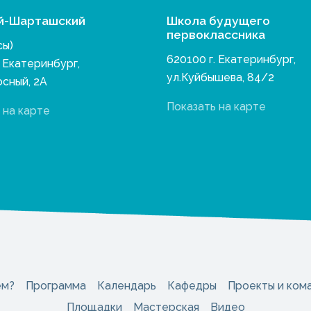
й-Шарташский
Школа будущего
первоклассника
сы)
620100 г. Екатеринбург,
. Екатеринбург,
ул.Куйбышева, 84/2
осный, 2А
Показать на карте
 на карте
ем?
Программа
Календарь
Кафедры
Проекты и ком
Площадки
Мастерская
Видео