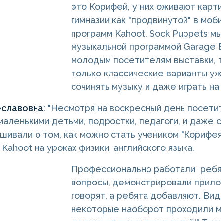
это Корифей, у них оживают карти
гимназии как "продвинутой" в мо
программ Kahoot, Sock Puppets м
музыкальной программой Garage B
молодым посетителям выставки, 
только классические варианты уж
сочинять музыку и даже играть н
еславовна
: "Несмотря на воскресный день посети
маленькими детьми, подростки, педагоги, и даже
шивали о том, как можно стать учеником "Корифея
Kahoot на уроках физики, английского языка.
Профессионально работали ребят
вопросы, демонстрировали прилож
говорят, а ребята добавляют. В
некоторые наоборот проходили ми