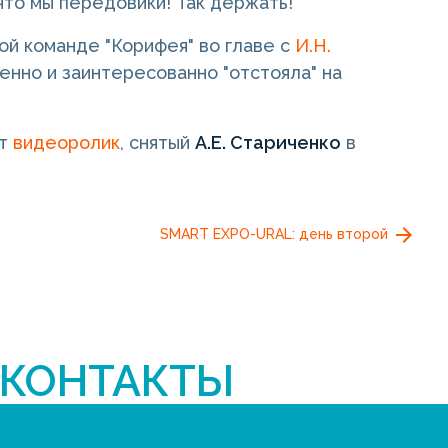
 что мы передовики! Так держать!
ой команде "Корифея" во главе с
И.Н.
венно и заинтересованно "отстояла" на
ет
видеоролик
, снятый
А.Е. Стариченко
в
SMART EXPO-URAL: день второй
КОНТАКТЫ