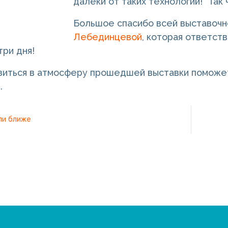
далеки от таких технологий!" Так
Большое спасибо всей выставочн
Лебединцевой
, которая ответст
три дня!
узиться в атмосферу прошедшей выставки помож
.
ли ближе