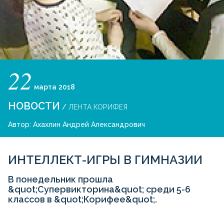
22
марта
2018
НОВОСТИ
/
ЛЕНТА КОРИФЕЯ
Автор:
Ахахлин Андрей Александрович
ИНТЕЛЛЕКТ-ИГРЫ В ГИМНАЗИИ
В понедельник прошла
&quot;Супервикторина&quot; среди 5-6
классов в &quot;Корифее&quot;.