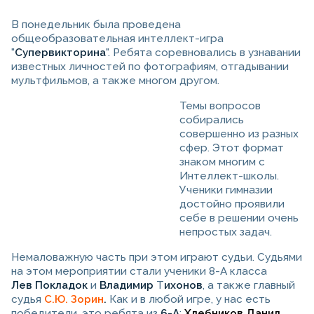
В понедельник была проведена
общеобразовательная интеллект-игра
"
Супервикторина
". Ребята соревновались в узнавании
известных личностей по фотографиям, отгадывании
мультфильмов, а также многом другом.
Темы вопросов
собирались
совершенно из разных
сфер. Этот формат
знаком многим с
Интеллект-школы.
Ученики гимназии
достойно проявили
себе в решении очень
непростых задач.
Немаловажную часть при этом играют судьи. Судьями
на этом мероприятии стали ученики 8-А класса
Лев
Покладок
и
Владимир
Т
ихонов
, а также главный
судья
С.Ю. Зорин
.
Как и в любой игре, у нас есть
победители, это ребята из
6-А
:
Хлебников Данил
,