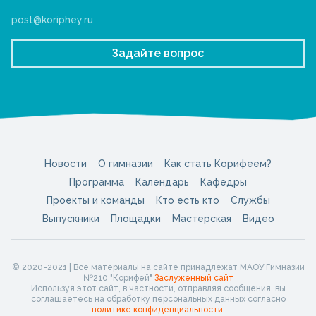
post@koriphey.ru
Задайте вопрос
Новости
О гимназии
Как стать Корифеем?
Программа
Календарь
Кафедры
Проекты и команды
Кто есть кто
Службы
Выпускники
Площадки
Мастерская
Видео
© 2020-2021 | Все материалы на сайте принадлежат МАОУ Гимназии
№210 "Корифей"
Заслуженный сайт
Используя этот сайт, в частности, отправляя сообщения, вы
соглашаетесь на обработку персональных данных согласно
политике конфиденциальности
.