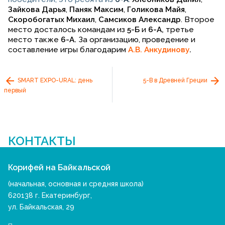
Зайкова Дарья
,
Паняк Максим
,
Голикова Майя
,
Скоробогатых Михаил
,
Самсиков Александр
. Второе
место досталось командам из
5-Б
и
6-А,
третье
место также
6-А.
За организацию, проведение и
составление игры благодарим
А.В. Анкудинову
.
SMART EXPO-URAL: день
5-В в Древней Греции
первый
КОНТАКТЫ
Корифей на Байкальской
(начальная, основная и средняя школа)
620138 г. Екатеринбург,
ул. Байкальская, 29