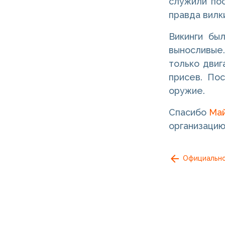
служили пос
правда вилк
Викинги бы
выносливые.
только двиг
присев. По
оружие.
Спасибо
Май
организацию
Официально