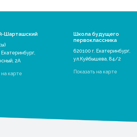
й-Шарташский
Школа будущего
первоклассника
сы)
620100 г. Екатеринбург,
. Екатеринбург,
ул.Куйбышева, 84/2
осный, 2А
Показать на карте
 на карте