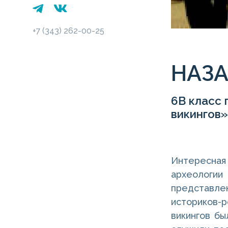
+7 (343) 262-00-25
НАЗА
6В класс 
викингов»
Интересна
археологии
представлен
историков-р
викингов бы