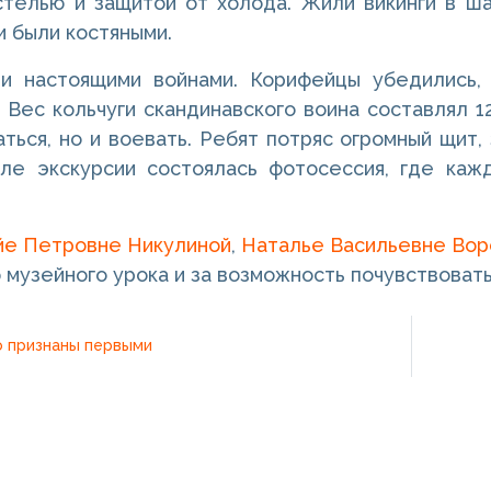
телью и защитой от холода. Жили викинги в ша
и были костяными.
ли настоящими войнами. Корифейцы убедились,
 Вес кольчуги скандинавского воина составлял 1
аться, но и воевать. Ребят потряс огромный щит,
сле экскурсии состоялась фотосессия, где ка
е Петровне Никулиной
,
Наталье Васильевне Вор
 музейного урока и за возможность почувствовать
 признаны первыми