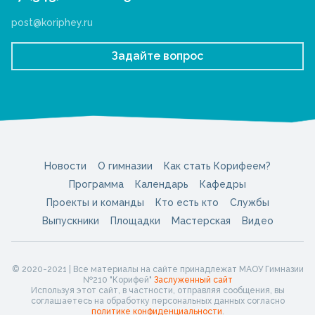
post@koriphey.ru
Задайте вопрос
Новости
О гимназии
Как стать Корифеем?
Программа
Календарь
Кафедры
Проекты и команды
Кто есть кто
Службы
Выпускники
Площадки
Мастерская
Видео
© 2020-2021 | Все материалы на сайте принадлежат МАОУ Гимназии
№210 "Корифей"
Заслуженный сайт
Используя этот сайт, в частности, отправляя сообщения, вы
соглашаетесь на обработку персональных данных согласно
политике конфиденциальности
.