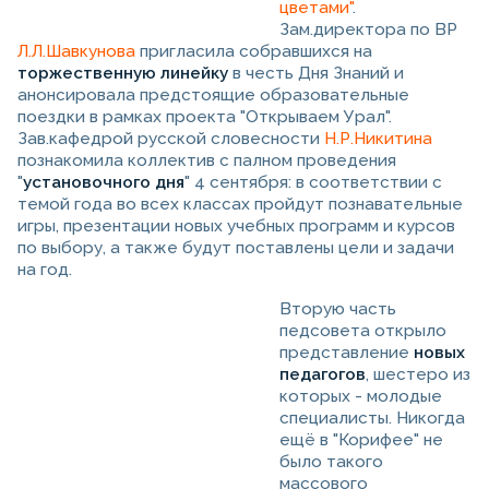
цветами"
.
Зам.директора по ВР
Л.Л.Шавкунова
пригласила собравшихся на
торжественную линейку
в честь Дня Знаний и
анонсировала предстоящие образовательные
поездки в рамках проекта "Открываем Урал".
Зав.кафедрой русской словесности
Н.Р.Никитина
познакомила коллектив с палном проведения
"
установочного дня
" 4 сентября: в соответствии с
темой года во всех классах пройдут познавательные
игры, презентации новых учебных программ и курсов
по выбору, а также будут поставлены цели и задачи
на год.
Вторую часть
педсовета открыло
представление
новых
педагогов
, шестеро из
которых - молодые
специалисты. Никогда
ещё в "Корифее" не
было такого
массового