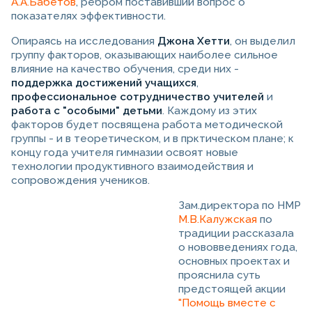
А.А.Бабетов
, ребром поставивший вопрос о
показателях эффективности.
Опираясь на исследования
Джона Хетти
, он выделил
группу факторов, оказывающих наиболее сильное
влияние на качество обучения, среди них -
поддержка достижений учащихся
,
профессиональное сотрудничество учителей
и
работа с "особыми" детьми
. Каждому из этих
факторов будет посвящена работа методической
группы - и в теоретическом, и в прктическом плане; к
концу года учителя гимназии освоят новые
технологии продуктивного взаимодействия и
сопровождения учеников.
Зам.директора по НМР
М.В.Калужская
по
традиции рассказала
о нововведениях года,
основных проектах и
прояснила суть
предстоящей акции
"Помощь вместе с