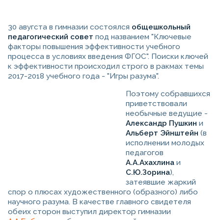
30 авугста в гимназии состоялся
общешкольный
педагогический совет
под названием "Ключевые
факторы повышения эффективности учебного
процесса в условиях введения ФГОС". Поиски ключей
к эффективности происходил строго в ракмах темы
2017-2018 учебного года - "Игры разума".
Поэтому собравшихся
приветствовали
необычные ведущие -
Александр Пушкин
и
Альберт Эйнштейн
(в
исполнении молодых
педагогов
А.А.Ахахлина
и
С.Ю.Зорина
),
затеявшие жаркий
спор о плюсах художественного (образного) либо
научного разума. В качестве главного свидетеля
обеих сторон выступил директор гимназии