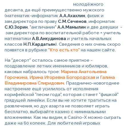
молодёжного
десанта, да ещё преимущественно мужского
(математик-информатик
А.А.Ахахлин
, физик и
зам.директора по праву
С.М.Сеченов
, информатик
С.Ю.Зорин
, "англичанин"
А.А.Мамылин
и две девушки -
зам.директора по воспитательной работе + учитель
математики
А.В.Анкудинова
и учитель начальных
классов
Н.П.Кардатьян
). Сведения о них очень скоро
появятся в рубрике
"Кто есть кто"
на нашем сайте.
На "десерт" осталось самое приятное -
поздравление летних именинников и юбиляров,
каковых набралось трое:
Марина Анатольевна
Горочкина
,
Ирина Игоревна Богородская
и
Галина
Владимировна Спиридович
. Празднично-новогоднее
настроение ещё усилилось от исполнения
корифейской "песни года", которая станет "фишкой"
грядущей линейки. Если вы не хотите тратиться на
развлечения, но дух азарта не позволяет играть
бесплатно, выбирайте казино с минимальными
вложениями. Как мы видим, в Casino-X можно сыграть
даже на 60 копеек. Для любителей игровых