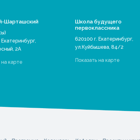
й-Шарташский
Школа будущего
первоклассника
сы)
620100 г. Екатеринбург,
. Екатеринбург,
ул.Куйбышева, 84/2
осный, 2А
Показать на карте
 на карте