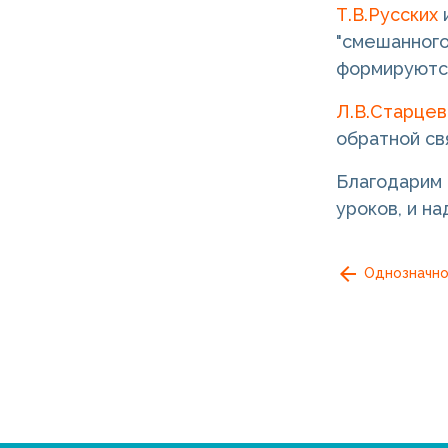
Т.В.Русских
"смешанного
формируются
Л.В.Старцев
обратной св
Благодарим 
уроков, и н
Однозначно,