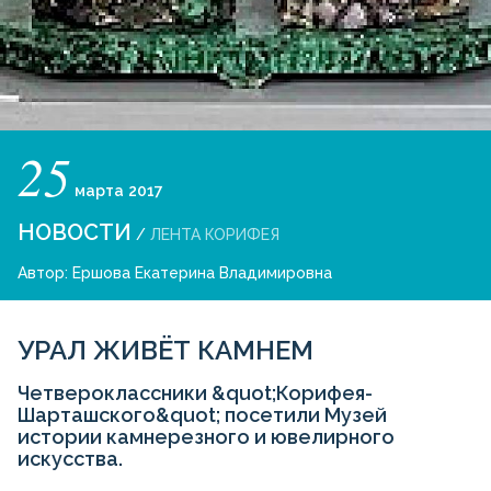
25
марта
2017
НОВОСТИ
/
ЛЕНТА КОРИФЕЯ
Автор:
Ершова Екатерина Владимировна
УРАЛ ЖИВЁТ КАМНЕМ
Четвероклассники &quot;Корифея-
Шарташского&quot; посетили Музей
истории камнерезного и ювелирного
искусства.