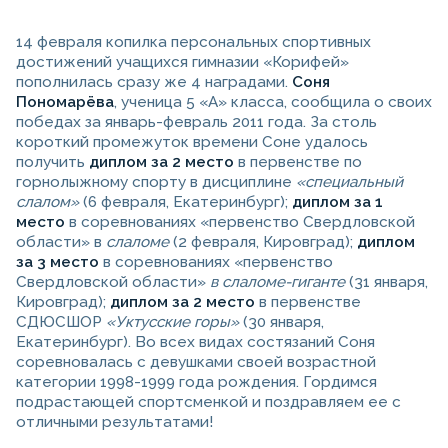
14 февраля копилка персональных спортивных
достижений учащихся гимназии «Корифей»
пополнилась сразу же 4 наградами.
Соня
Пономарёва
, ученица 5 «А» класса, сообщила о своих
победах за январь-февраль 2011 года. За столь
короткий промежуток времени Соне удалось
получить
диплом за 2 место
в первенстве по
горнолыжному спорту в дисциплине
«специальный
слалом»
(6 февраля, Екатеринбург);
диплом за 1
место
в соревнованиях «первенство Свердловской
области» в
слаломе
(2 февраля, Кировград);
диплом
за 3 место
в соревнованиях «первенство
Свердловской области»
в слаломе-гиганте
(31 января,
Кировград);
диплом за 2 место
в первенстве
СДЮСШОР
«Уктусские горы»
(30 января,
Екатеринбург). Во всех видах состязаний Соня
соревновалась с девушками своей возрастной
категории 1998-1999 года рождения. Гордимся
подрастающей спортсменкой и поздравляем ее с
отличными результатами!