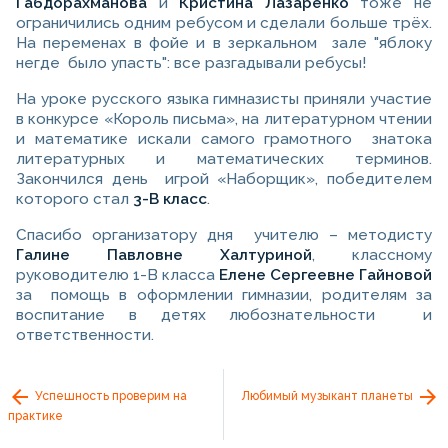
Габдорахманова
и
Кристина Лазаренко
тоже не
ограничились одним ребусом и сделали больше трёх.
На переменах в фойе и в зеркальном зале "яблоку
негде было упасть": все разгадывали ребусы!
На уроке русского языка гимназисты приняли участие
в конкурсе «Король письма», на литературном чтении
и математике искали самого грамотного знатока
литературных и математических терминов.
Закончился день игрой «Наборщик», победителем
которого стал
3-В класс
.
Спасибо организатору дня учителю – методисту
Галине Павловне Халтуриной
, классному
руководителю 1-В класса
Елене Сергеевне Гайновой
за помощь в оформлении гимназии, родителям за
воспитание в детях любознательности и
ответственности.
Успешность проверим на
Любимый музыкант планеты
практике