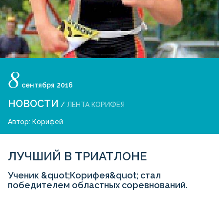
8
сентября
2016
НОВОСТИ
/
ЛЕНТА КОРИФЕЯ
Автор:
Корифей
ЛУЧШИЙ В ТРИАТЛОНЕ
Ученик &quot;Корифея&quot; стал
победителем областных соревнований.