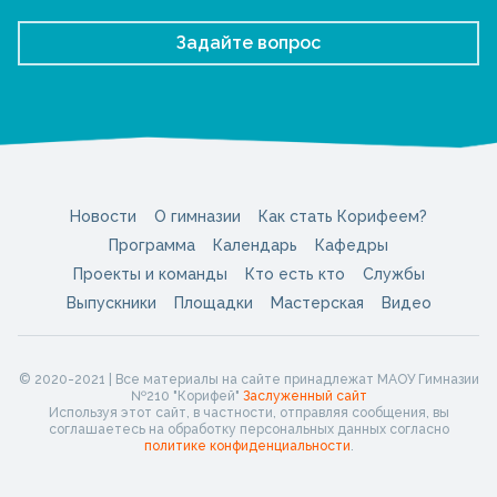
Задайте вопрос
Новости
О гимназии
Как стать Корифеем?
Программа
Календарь
Кафедры
Проекты и команды
Кто есть кто
Службы
Выпускники
Площадки
Мастерская
Видео
© 2020-2021 | Все материалы на сайте принадлежат МАОУ Гимназии
№210 "Корифей"
Заслуженный сайт
Используя этот сайт, в частности, отправляя сообщения, вы
соглашаетесь на обработку персональных данных согласно
политике конфиденциальности
.