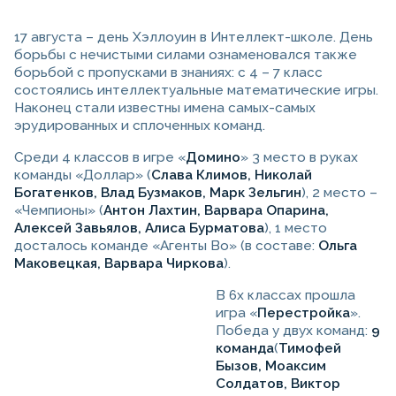
17 августа – день Хэллоуин в Интеллект-школе. День
борьбы с нечистыми силами ознаменовался также
борьбой с пропусками в знаниях: с 4 – 7 класс
состоялись интеллектуальные математические игры.
Наконец стали известны имена самых-самых
эрудированных и сплоченных команд.
Среди 4 классов в игре «
Домино
» 3 место в руках
команды «Доллар» (
Слава Климов, Николай
Богатенков, Влад Бузмаков, Марк Зельгин
), 2 место –
«Чемпионы» (
Антон Лахтин, Варвара Опарина,
Алексей Завьялов, Алиса Бурматова
), 1 место
досталось команде «Агенты Во» (в составе:
Ольга
Маковецкая, Варвара Чиркова
).
В 6х классах прошла
игра «
Перестройка
».
Победа у двух команд:
9
команда
(
Тимофей
Бызов, Моаксим
Солдатов, Виктор