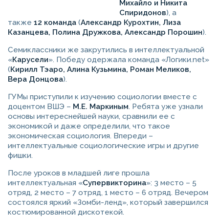
Михайло и Никита
Спиридонов
), а
также
12 команда
(
Александр Курохтин, Лиза
Казанцева, Полина Дружкова, Александр Порошин
).
Семиклассники же закрутились в интеллектуальной
«
Карусели
». Победу одержала команда «Логики.net»
(
Кирилл Тэаро, Алина Кузьмина, Роман Меликов,
Вера Донцова
).
ГУМы приступили к изучению социологии вместе с
доцентом ВШЭ –
М.Е. Маркиным
. Ребята уже узнали
основы интереснейшей науки, сравнили ее с
экономикой и даже определили, что такое
экономическая социология. Впереди –
интеллектуальные социологические игры и другие
фишки.
После уроков в младшей лиге прошла
интеллектуальная «
Супервикторина
»: 3 место – 5
отряд, 2 место – 7 отряд, 1 место – 6 отряд. Вечером
состоялся яркий «Зомби-ленд», который завершился
костюмированной дискотекой.