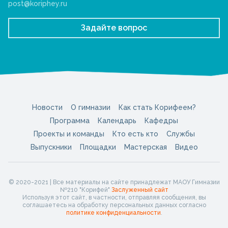
post@koriphey.ru
Задайте вопрос
Новости
О гимназии
Как стать Корифеем?
Программа
Календарь
Кафедры
Проекты и команды
Кто есть кто
Службы
Выпускники
Площадки
Мастерская
Видео
© 2020-2021 | Все материалы на сайте принадлежат МАОУ Гимназии
№210 "Корифей"
Заслуженный сайт
Используя этот сайт, в частности, отправляя сообщения, вы
соглашаетесь на обработку персональных данных согласно
политике конфиденциальности
.