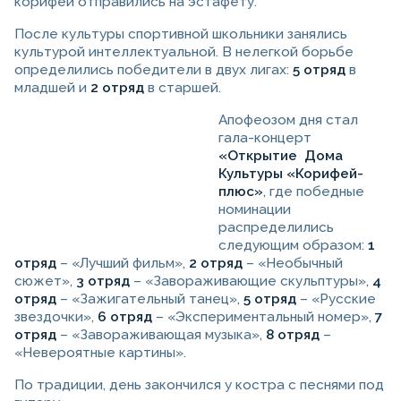
корифеи отправились на эстафету.
После культуры спортивной школьники занялись
культурой интеллектуальной. В нелегкой борьбе
определились победители в двух лигах:
5 отряд
в
младшей и
2 отряд
в старшей.
Апофеозом дня стал
гала-концерт
«Открытие Дома
Культуры «Корифей-
плюс»
, где победные
номинации
распределились
следующим образом:
1
отряд
– «Лучший фильм»,
2 отряд
– «Необычный
сюжет»,
3 отряд
– «Завораживающие скульптуры»,
4
отряд
– «Зажигательный танец»,
5 отряд
– «Русские
звездочки»,
6 отряд
– «Экспериментальный номер»,
7
отряд
– «Завораживающая музыка»,
8 отряд
–
«Невероятные картины».
По традиции, день закончился у костра с песнями под