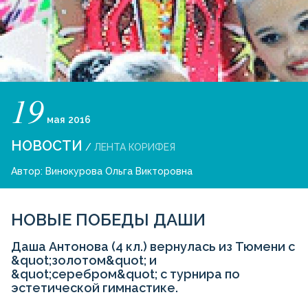
19
мая
2016
НОВОСТИ
/
ЛЕНТА КОРИФЕЯ
Автор:
Винокурова Ольга Викторовна
НОВЫЕ ПОБЕДЫ ДАШИ
Даша Антонова (4 кл.) вернулась из Тюмени с
&quot;золотом&quot; и
&quot;серебром&quot; с турнира по
эстетической гимнастике.