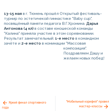
13-15 мая
в г. Тюмень прошёл Открытый фестиваль-
турнир по эстетичекой гимнастике "Baby cup",
посвящённый памяти педагога В.Г.Хромина.
Дарья
Антонова (4 кл)
в составе юношеской команды
"Калина" приняла участие в этом соревновании.
Результат замечательный:
1-е место
в командном
зачёте и
2-е место
в номинации "Массовая
композиция".
Поздравляем Дашу и
желаем новых побед!
"Мобильный корифей" провел
Яркий финал спортивного
мастер-классы
года