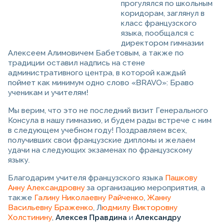
прогулялся по школьным
коридорам, заглянул в
класс французского
языка, пообщался с
директором гимназии
Алексеем Алимовичем Бабетовым, а также по
традиции оставил надпись на стене
административного центра, в которой каждый
поймет как минимум одно слово «BRAVO»: Браво
ученикам и учителям!
Мы верим, что это не последний визит Генерального
Консула в нашу гимназию, и будем рады встрече с ним
в следующем учебном году! Поздравляем всех,
получивших свои французские дипломы и желаем
удачи на следующих экзаменах по французскому
языку.
Благодарим учителя французского языка
Пашкову
Анну Александровну
за организацию мероприятия, а
также
Галину Николаевну Райченко
,
Жанну
Васильевну Браженко
, Л
юдмилу Викторовну
Холстинину
,
Алексея Правдина
и
Александру