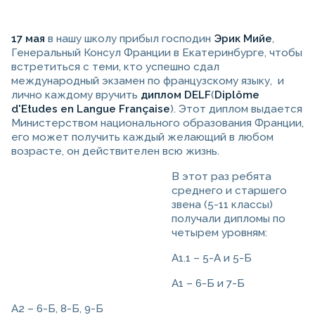
17 мая
в нашу школу прибыл господин
Эрик Мийе
,
Генеральный Консул Франции в Екатеринбурге, чтобы
встретиться с теми, кто успешно сдал
международный экзамен по французскому языку, и
лично каждому вручить
диплом DELF
(
Diplôme
d'Etudes en Langue Française
). Этот диплом выдается
Министерством национального образования Франции,
его может получить каждый желающий в любом
возрасте, он действителен всю жизнь.
В этот раз ребята
среднего и старшего
звена (5-11 классы)
получали дипломы по
четырем уровням:
А1.1 – 5-А и 5-Б
А1 – 6-Б и 7-Б
А2 – 6-Б, 8-Б, 9-Б