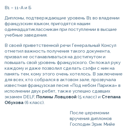
В1 – 11-А и Б
Дипломы, подтверждающие уровень В1 во владении
французским языком, пригодятся нашим
одиннадцатиклассникам при поступлении в высшие
учебные заведения.
В своей приветственной речи Генеральный Консул
отметил важность получения такого документа,
призвал не останавливаться на достигнутом и
повышать свой уровень французского. Он пожал руку
каждому и даже позволил сделать сэлфи с ним на
память тем, кому этого очень хотелось. В заключение
для всех, кто собрался в актовом зале, прозвучала
известная французская песня «Под небом Парижа» в
исполнении двух ребят, также успешно сдавших
экзамен DELF,
Полины Ловцовой
(5 класс) и
Степана
Обухова
(6 класс).
После церемонии
вручения дипломов
Господин Эрик Мийе