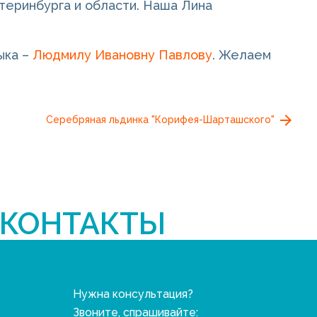
атеринбурга и области. Наша Лина
ыка –
Людмилу Ивановну Павлову
. Желаем
Серебряная льдинка "Корифея-Шарташского"
КОНТАКТЫ
Нужна консультация?
Звоните, спрашивайте: