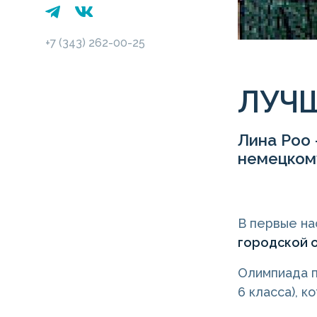
+7 (343) 262-00-25
ЛУЧ
Лина Роо 
немецкому
В первые на
городской 
Олимпиада п
6 класса), к