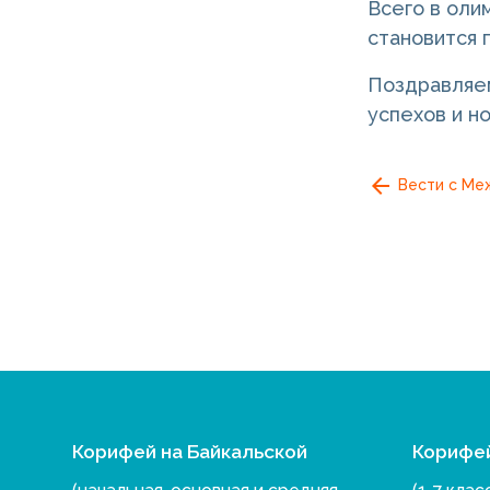
Всего в оли
становится 
Поздравляем
успехов и н
Вести с Ме
Корифей на Байкальской
Корифе