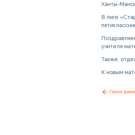
Ханты-Манси
В лиге «Ста
пятиклассни
Поздравляем
учителя мат
Также, отде
К новым мат
Герои дале