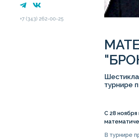
+7 (343) 262-00-25
МАТ
"БРО
Шестиклас
турнире 
С 28 ноября
математиче
В турнире п