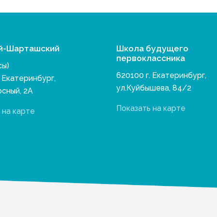
й-Шарташский
Школа будущего
первоклассника
сы)
620100 г. Екатеринбург,
. Екатеринбург,
ул.Куйбышева, 84/2
осный, 2А
Показать на карте
 на карте