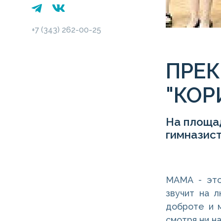
+7 (343) 262-00-25
ПРЕК
"КОР
На площа
гимназист
МАМА - это
звучит на л
доброте и м
смотря ни н