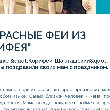
РАСНЫЕ ФЕИ ИЗ
ИФЕЯ"
дке &quot;Корифей-Шарташский&quot;
ы поздравили своих мам с праздником.
 самое первое слово, которое произносит мал
юбом языке. Самый близкий человек - мама, по
удрости. Мама всегда пожалеет, поймёт и прос
а что. Материнская забота и бескорыстная любовь