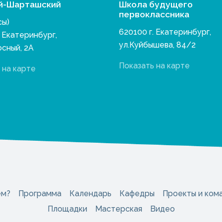
й-Шарташский
Школа будущего
первоклассника
сы)
620100 г. Екатеринбург,
. Екатеринбург,
ул.Куйбышева, 84/2
осный, 2А
Показать на карте
 на карте
ем?
Программа
Календарь
Кафедры
Проекты и ком
Площадки
Мастерская
Видео