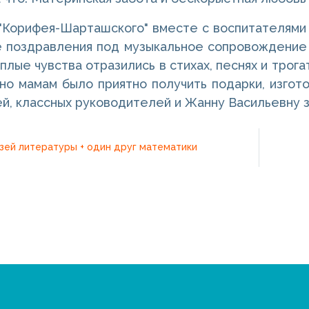
"Корифея-Шарташского" вместе с воспитателями
е поздравления под музыкальное сопровождение
плые чувства отразились в стихах, песнях и трог
но мамам было приятно получить подарки, изгот
й, классных руководителей и Жанну Васильевну з
ей литературы + один друг математики