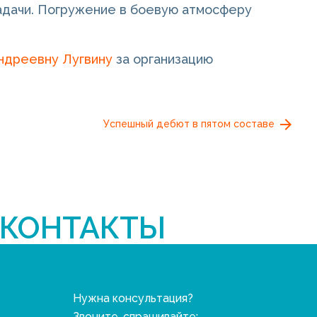
адачи. Погружение в боевую атмосферу
ндреевну Лугвину
за организацию
Успешный дебют в пятом составе
КОНТАКТЫ
Нужна консультация?
Звоните, спрашивайте: