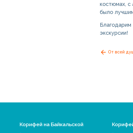
костюмах, с
было лучшим
Благодарим 
экскурсии!
От всей ду
Корифей на Байкальской
Корифе