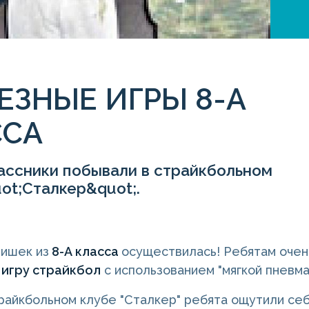
ЕЗНЫЕ ИГРЫ 8-А
ССА
ассники побывали в страйкбольном
ot;Сталкер&quot;.
ишек из
8-А класса
осуществилась! Ребятам очен
 игру страйкбол
с использованием "мягкой пневма
трайкбольном клубе "Сталкер" ребята ощутили се