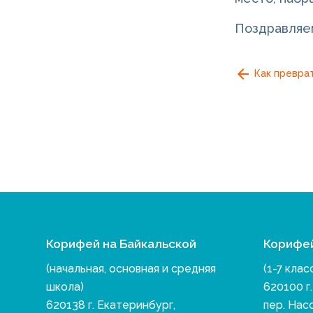
Поздравляем
Как преврат
Корифей на Байкальской
Корифе
(начальная, основная и средняя
(1-7 клас
школа)
620100 г
620138 г. Екатеринбург,
пер. Нас