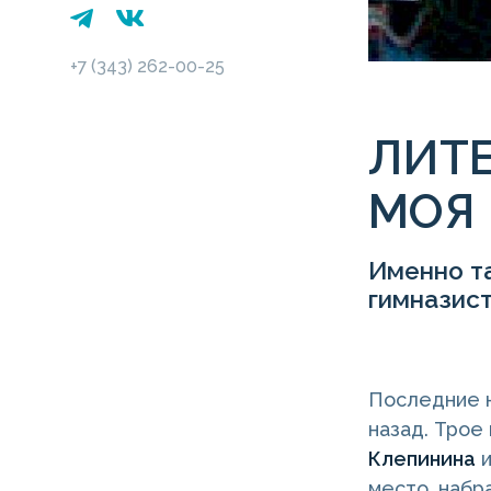
+7 (343) 262-00-25
ЛИТЕ
МОЯ
Именно та
гимназис
Последние н
назад. Трое
Клепинина
и
место, набр