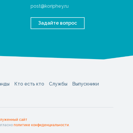
post@koriphey.ru
Задайте вопрос
анды
Кто есть кто
Службы
Выпускники
служенный сайт
огласно
политике конфиденциальности
.