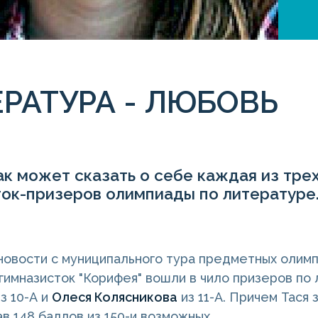
РАТУРА - ЛЮБОВЬ
к может сказать о себе каждая из тре
ток-призеров олимпиады по литературе
овости с муниципального тура предметных олимп
 гимназисток "Корифея" вошли в чило призеров по
з 10-А и
Олеся Колясникова
из 11-А. Причем Тася 
ав 148 баллов из 150-и возможных.