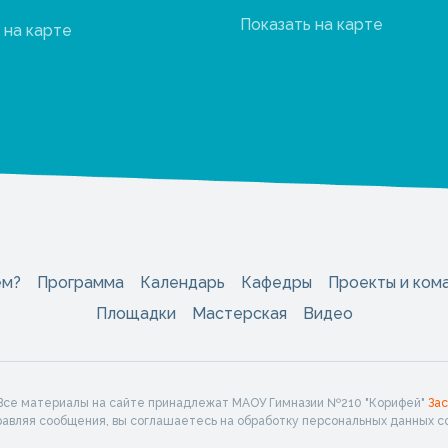
Показать на карте
 на карте
ем?
Программа
Календарь
Кафедры
Проекты и ком
Площадки
Мастерская
Видео
 Все материалы на сайте принадлежат МАОУ Гимназии №210 "Корифей"
За
правляя сообщения, вы соглашаетесь на обработку персональных данных с