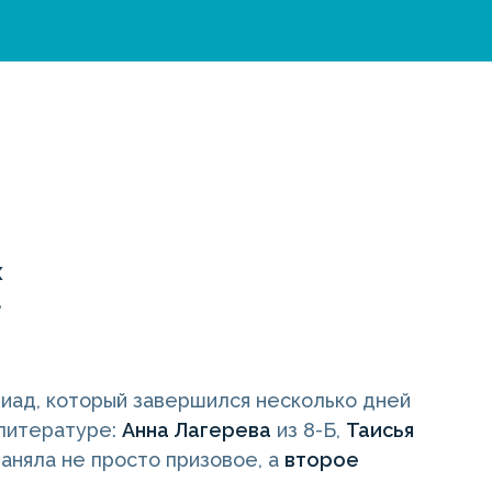
х
.
иад, который завершился несколько дней
 литературе:
Анна Лагерева
из 8-Б,
Таисья
заняла не просто призовое, а
второе