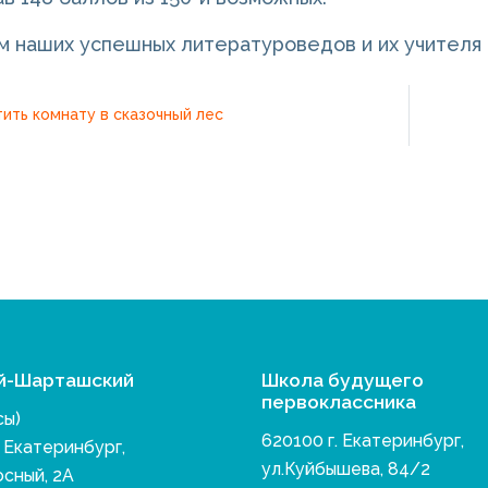
 наших успешных литературоведов и их учителя
ить комнату в сказочный лес
й-Шарташский
Школа будущего
первоклассника
сы)
620100 г. Екатеринбург,
. Екатеринбург,
ул.Куйбышева, 84/2
осный, 2А