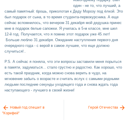
один - не то, что лучший, а
самый памятный: брошь, приколотая к Деду Морозу под ёлкой. Это
был подарок от сына, в то время студента-первокурсника. А еще
сейчас вспомнилось, что вечером 31 декабря мой дедушка принес
мне в подарок белые сапожки. Я училась в 5-м классе, мне шел
12-й год. Получается, что я помню этот подарок уже 45 лет!
Больше люблю 31 декабря
. Ожидание наступления первого дня
очередного года - с верой в самое лучшее, что еще должно
случиться!..
P.S. А сейчас я поняла, что эти вопросы заставили меня порыться
в памяти, задуматься... стало грустно и радостно. Как хорошо, что
есть такой праздник, когда можно снова верить в чудо, на
мгновение забыть о возрасте и считать вслух с самыми родными
людьми последние секунды уходящего года и снова ждать года
наступающего - лучшего в своей жизни!
Новый год спешит в
Герой Отечества
"Корифей"