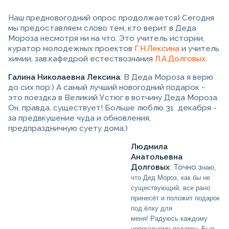
Наш предновогодний опрос продолжается) Сегодня
мы предоставляем слово тем, кто верит в Деда
Мороза несмотря ни на что. Это учитель истории,
куратор молодежных проектов
Г.Н.Лексина
и учитель
химии, зав.кафедрой естествознания
Л.А.Долговых
.
Галина Николаевна Лексина
: В Деда Мороза я верю
до сих пор:) А самый лучший новогодний подарок -
это поездка в Великий Устюг в вотчину Деда Мороза.
Он, правда, существует! Больше люблю 31 декабря -
за предвкушение чуда и обновления,
предпраздничную суету дома:)
Людмила
Анатольевна
Долговых
: Точно з
наю,
что Дед Мороз, как бы не
существующий, все рано
принесёт и положит подарок
под ёлку для
меня!
Радуюсь каждому
новогоднему подарку. Был