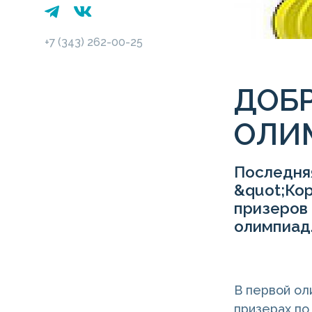
+7 (343) 262-00-25
ДОБР
ОЛИ
Последня
&quot;Ко
призеров
олимпиад
В первой о
призерах по