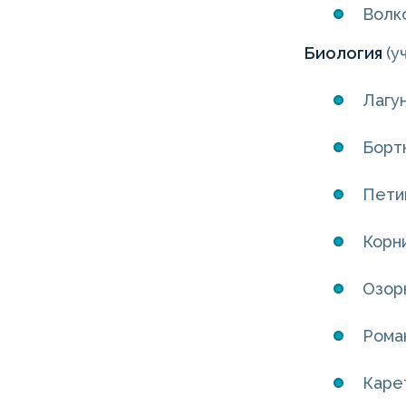
Волко
Биология
(у
Лагун
Бортн
Петин
Корни
Озорн
Роман
Карет