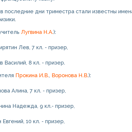
 в последние дни триместра стали известны имена
изики.
(учитель
Лугвина Н.А.
):
рятин Лев, 7 кл. - призер,
 Василий, 8 кл. - призер.
чителя
Прокина И.В.
,
Воронова Н.В.
):
ова Алина, 7 кл. - призер,
ина Надежда, 9 кл.- призер,
 Евгений, 10 кл. - призер,