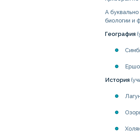
А буквально
биологии и ф
География
Симби
Ершов
История
(у
Лагун
Озорн
Холян