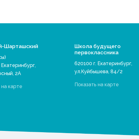
й-Шарташский
Школа будущего
первоклассника
сы)
620100 г. Екатеринбург,
. Екатеринбург,
ул.Куйбышева, 84/2
осный, 2А
Показать на карте
 на карте