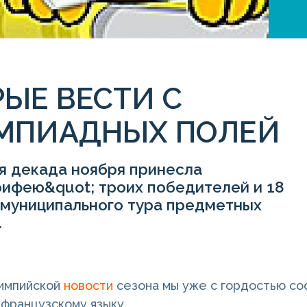
ЫЕ ВЕСТИ С
МПИАДНЫХ ПОЛЕЙ
я декада ноября принесла
рифею&quot; троих победителей и 18
 муниципального тура предметных
.
лимпийской
новости
сезона мы уже с гордостью со
 французскому языку.