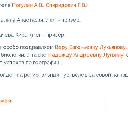
ителя
Погулин А.В.
,
Спиридович Г.В.
):
лина Анастасия, 7 кл. - призер,
чева Кира, 9 кл. - призер.
в особо поздравляем
Веру Евгеньевну Лукьянову
 биологии, а также
Надежду Андреевну Лугвину
:
т успехов по географии!
ройдет на региональный тур, вслед за совой на н
рафон