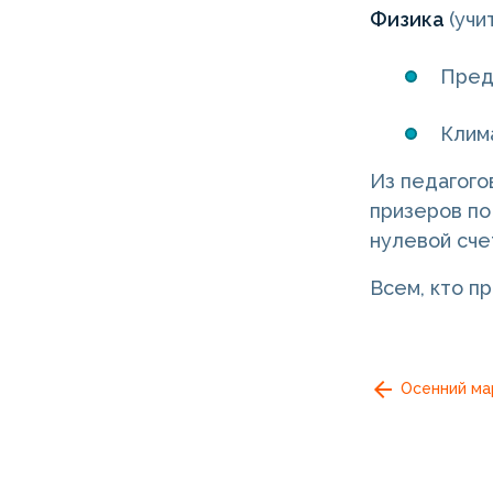
Физика
(уч
Преде
Клима
Из педагого
призеров по
нулевой сче
Всем, кто п
Осенний ма