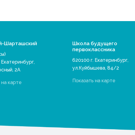
й-Шарташский
Школа будущего
первоклассника
сы)
620100 г. Екатеринбург,
. Екатеринбург,
ул.Куйбышева, 84/2
осный, 2А
Показать на карте
 на карте