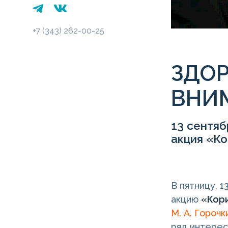
+7 (343) 262-00-25
ЗДОР
ВНИ
13 сентяб
акция «Ко
В пятницу, 
акцию
«Кори
М. А. Горочк
ряд интерес