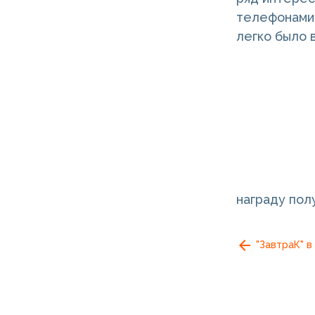
телефонами 
легко было 
награду пол
"ЗавтраК" в