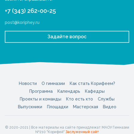
+7 (343) 262-00-25
post@koriphey.ru
Задайте вопрос
Новости
О гимназии
Как стать Корифеем?
Программа
Календарь
Кафедры
Проекты и команды
Кто есть кто
Службы
Выпускники
Площадки
Мастерская
Видео
© 2020-2021 | Все материалы на сайте принадлежат МАОУ Гимназии
№210 "Корифей"
Заслуженный сайт