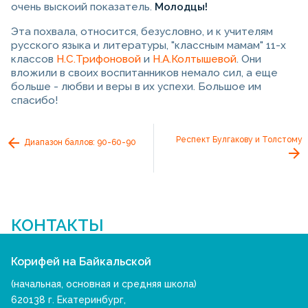
очень выскоий показатель.
Молодцы!
Эта похвала, относится, безусловно, и к учителям
русского языка и литературы, "классным мамам" 11-х
классов
Н.С.Трифоновой
и
Н.А.Колтышевой
. Они
вложили в своих воспитанников немало сил, а еще
больше - любви и веры в их успехи. Большое им
спасибо!
Респект Булгакову и Толстому
Диапазон баллов: 90-60-90
КОНТАКТЫ
Корифей на Байкальской
(начальная, основная и средняя школа)
620138 г. Екатеринбург,