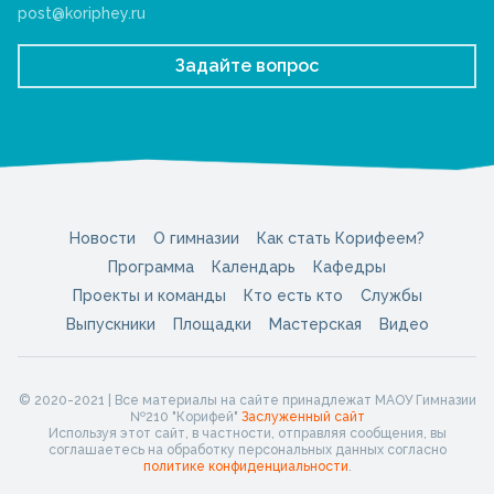
post@koriphey.ru
Задайте вопрос
Новости
О гимназии
Как стать Корифеем?
Программа
Календарь
Кафедры
Проекты и команды
Кто есть кто
Службы
Выпускники
Площадки
Мастерская
Видео
© 2020-2021 | Все материалы на сайте принадлежат МАОУ Гимназии
№210 "Корифей"
Заслуженный сайт
Используя этот сайт, в частности, отправляя сообщения, вы
соглашаетесь на обработку персональных данных согласно
политике конфиденциальности
.