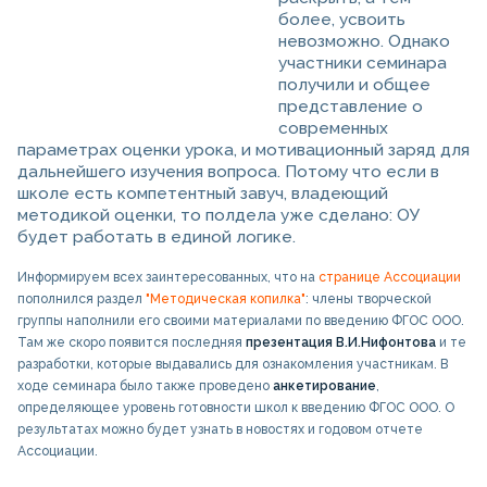
более, усвоить
невозможно. Однако
участники семинара
получили и общее
представление о
современных
параметрах оценки урока, и мотивационный заряд для
дальнейшего изучения вопроса. Потому что если в
школе есть компетентный завуч, владеющий
методикой оценки, то полдела уже сделано: ОУ
будет работать в единой логике.
Информируем всех заинтересованных, что на
странице Ассоциации
пополнился раздел
"Методическая копилка"
: члены творческой
группы наполнили его своими материалами по введению ФГОС ООО.
Там же скоро появится последняя
презентация В.И.Нифонтова
и те
разработки, которые выдавались для ознакомления участникам.
В
ходе семинара было также проведено
анкетирование
,
определяющее уровень готовности школ к введению ФГОС ООО. О
результатах можно будет узнать в новостях и годовом отчете
Ассоциации.