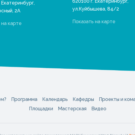
620100 г. Екатеринбург,
. Екатеринбург,
ул.Куйбышева, 84/2
осный, 2А
Показать на карте
 на карте
ем?
Программа
Календарь
Кафедры
Проекты и ком
Площадки
Мастерская
Видео