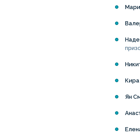
Мари
Вале
Наде
приз
Ники
Кира
Ян С
Анас
Елен