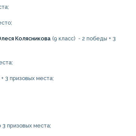
ста;
есто;
Олеся Колясникова
(9 класс) - 2 победы + 3
места;
 + 3 призовых места;
по 3 призовых места;