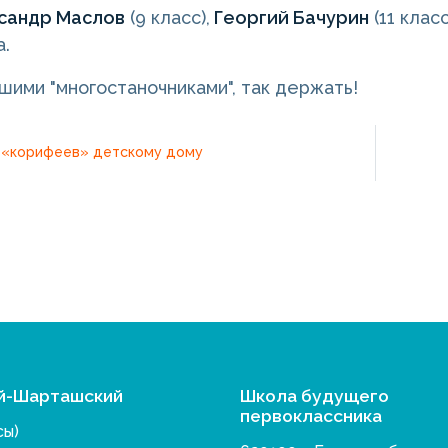
сандр Маслов
(9 класс),
Георгий Бачурин
(11 класс
а.
шими "многостаночниками", так держать!
 «корифеев» детскому дому
й-Шарташский
Школа будущего
первоклассника
сы)