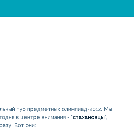
альный тур предметных олимпиад-2012. Мы
дня в центре внимания - "
стахановцы
",
азу. Вот они: