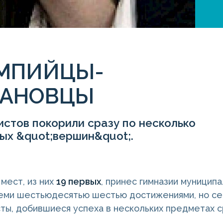
МПИЙЦЫ-
ХАНОВЦЫ
истов покорили сразу по несколько
ых &quot;вершин&quot;.
мест, из них
19 первых
, принес гимназии муницип
еми шестьюдесятью шестью достижениями, но сего
сты, добившиеся успеха в нескольких предметах ср