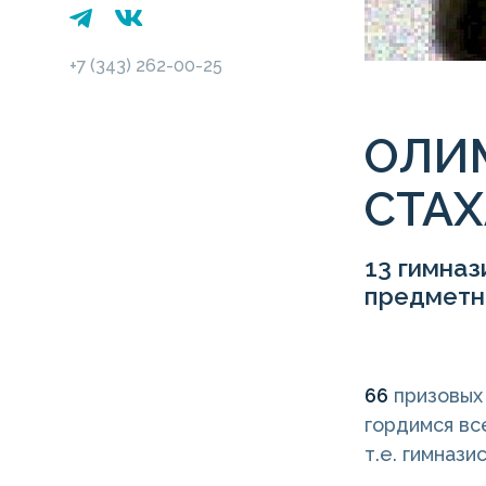
+7 (343) 262-00-25
ОЛИ
СТА
13 гимназ
предметн
66
призовых 
гордимся вс
т.е. гимнази