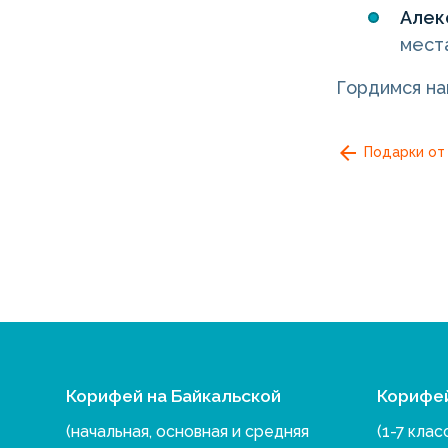
Алек
мест
Гордимся на
Подарки от
Корифей на Байкальской
Корифе
(начальная, основная и средняя
(1-7 клас