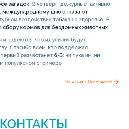
рсе загадок
. В четверг дежурные активно
к
международному дню отказа от
агубном воздействии табака на здоровье. В
по
сбору кормов для бездомных животных
.
и надеются, что их усилия будут
тву. Спасибо всем, кто поддержал
 первый раз) встанет
6-Б
: ни пуха им, ни
м популярном стримере
На старт к Олимпиаде!
КОНТАКТЫ