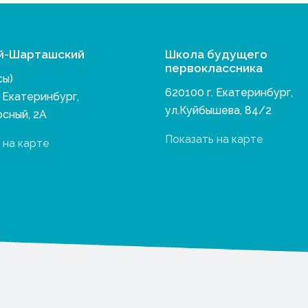
й-Шарташский
Школа будущего
первоклассника
сы)
620100 г. Екатеринбург,
. Екатеринбург,
ул.Куйбышева, 84/2
осный, 2А
Показать на карте
 на карте