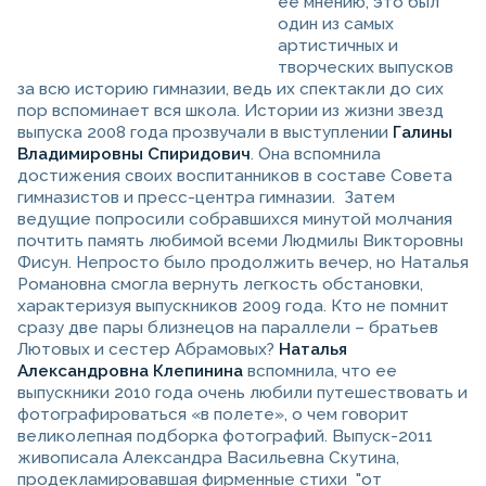
ее мнению, это был
один из самых
артистичных и
творческих выпусков
за всю историю гимназии, ведь их спектакли до сих
пор вспоминает вся школа. Истории из жизни звезд
выпуска 2008 года прозвучали в выступлении
Галины
Владимировны Спиридович
. Она вспомнила
достижения своих воспитанников в составе Совета
гимназистов и пресс-центра гимназии. Затем
ведущие попросили собравшихся минутой молчания
почтить память любимой всеми Людмилы Викторовны
Фисун. Непросто было продолжить вечер, но Наталья
Романовна смогла вернуть легкость обстановки,
характеризуя выпускников 2009 года. Кто не помнит
сразу две пары близнецов на параллели – братьев
Лютовых и сестер Абрамовых?
Наталья
Александровна Клепинина
вспомнила, что ее
выпускники 2010 года очень любили путешествовать и
фотографироваться «в полете», о чем говорит
великолепная подборка фотографий. Выпуск-2011
живописала Александра Васильевна Скутина,
продекламировавшая фирменные стихи "от