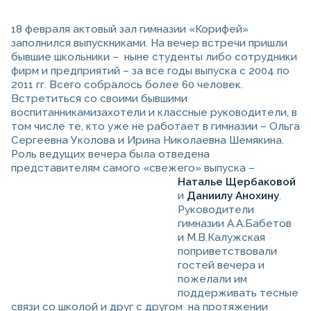
18 февраля актовый зал гимназии «Корифей»
заполнился выпускниками. На вечер встречи пришли
бывшие школьники – ныне студенты либо сотрудники
фирм и предприятий – за все годы выпуска с 2004 по
2011 гг. Всего собралось более 60 человек.
Встретиться со своими бывшими
воспитанникамизахотели и классные руководители, в
том числе те, кто уже не работает в гимназии – Ольга
Сергеевна Уколова и Ирина Николаевна Шемякина.
Роль ведущих вечера была отведена
представителям самого «свежего» выпуска –
Наталье Щербаковой
и
Даниилу Анохину
.
Руководители
гимназии А.А.Бабетов
и М.В.Калужская
поприветствовали
гостей вечера и
пожелали им
поддерживать тесные
связи со школой и друг с другом на протяжении