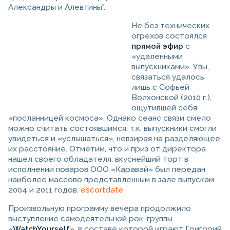
Александры и Алевтины".
Не без технических
огрехов состоялся
прямой эфир
с
«удаленными
выпускниками». Увы,
связаться удалось
лишь с Софьей
Волхонской (2010 г.),
ощутившей себя
«посланницей космоса». Однако сеанс связи смело
можно считать состоявшимся, т.к. выпускники смогли
увидеться и «услышаться», невзирая на разделяющее
их расстояние. Отметим, что и приз от директора
нашел своего обладателя: вкуснейший торт в
исполнении поваров ООО «Каравай» был передан
наиболее массово представленным в зале выпускам
2004 и 2011 годов.
escortdate
Произвольную программу вечера продолжило
выступление самодеятельной рок-группы
«
WatchYourself
», в составе которой играют Григорий