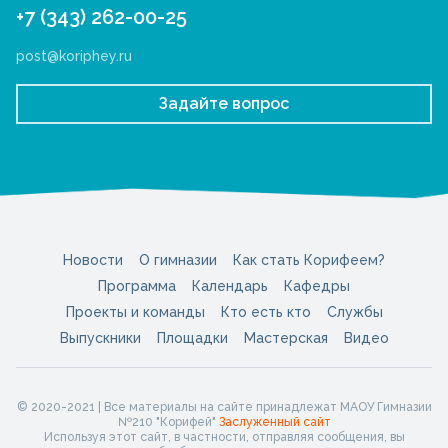
+7 (343) 262-00-25
post@koriphey.ru
Задайте вопрос
Новости
О гимназии
Как стать Корифеем?
Программа
Календарь
Кафедры
Проекты и команды
Кто есть кто
Службы
Выпускники
Площадки
Мастерская
Видео
© 2020-2021 | Все материалы на сайте принадлежат МАОУ Гимназии
№210 "Корифей"
Заслуженный сайт
Используя этот сайт, в частности, отправляя сообщения, вы