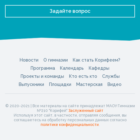
Задайте вопрос
Новости
О гимназии
Как стать Корифеем?
Программа
Календарь
Кафедры
Проекты и команды
Кто есть кто
Службы
Выпускники
Площадки
Мастерская
Видео
© 2020-2021 | Все материалы на сайте принадлежат МАОУ Гимназии
№210 "Корифей"
Заслуженный сайт
Используя этот сайт, в частности, отправляя сообщения, вы
соглашаетесь на обработку персональных данных согласно
политике конфиденциальности
.