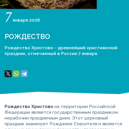
7
января
2026
РОЖДЕСТВО
Рождество Христово - древнейший христианский
праздник, отмечаемый в России 7 января.
Рождество Христово
на территории Российской
Федерации является государственным праздником,
нерабочим праздничным днем. Этот церковный
праздник знаменует Рождение Спасителя и является